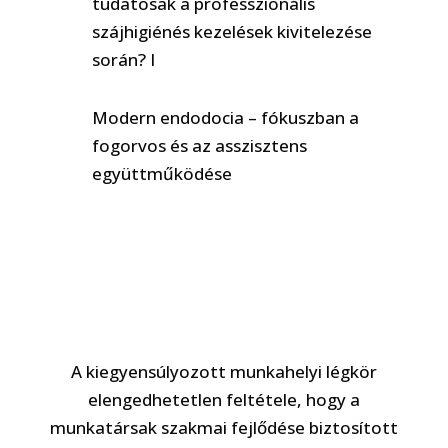
tudatosak a professzionális
szájhigiénés kezelések kivitelezése
során? I
Modern endodocia – fókuszban a
fogorvos és az asszisztens
együttműködése
A kiegyensúlyozott munkahelyi légkör
elengedhetetlen feltétele, hogy a
munkatársak szakmai fejlődése biztosított