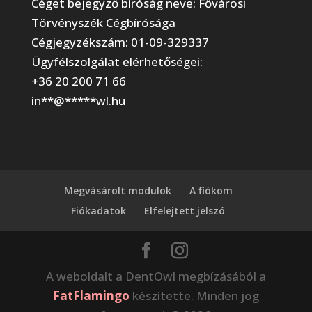
Céget bejegyző bíróság neve: Fővárosi
Törvényszék Cégbírósága
Cégjegyzékszám: 01-09-329337
Ügyfélszolgálat elérhetőségei:
+36 20 200 71 66
in
**
@
*****
wl.hu
Megvásárolt modulok
A fiókom
Fiókadatok
Elfelejtett jelszó
A weboldalt a DentOwl megbízásából a
FatFlamingo
készítette. Minden jog