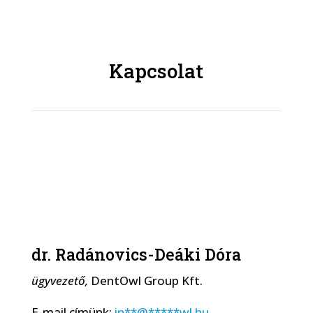
Kapcsolat
dr. Radánovics-Deáki Dóra
ügyvezető,
DentOwl Group Kft.
E-mail címünk:
in
**
@
*****
wl.hu